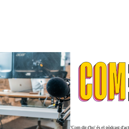
'Com dir-t'ho' és el pòdcast d'a