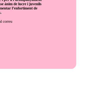
nse ànim de lucre i juvenils
omentar l’enfortiment de
.
l correu