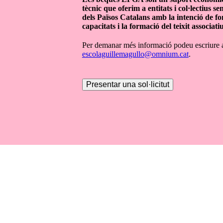
tècnic que oferim a entitats i col·lectius se
dels Països Catalans amb la intenció de f
capacitats i la formació del teixit associatiu
Per demanar més informació podeu escriure a
escolaguillemagullo@omnium.cat
.
Presentar una sol·licitut