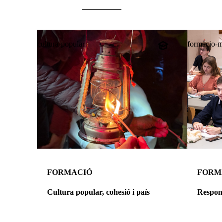
cultura-popular
formacio-m
FORMACIÓ
FORM
Cultura popular, cohesió i país
Respond