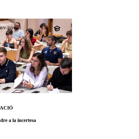
ov-juvenil
ACIÓ
re a la incertesa